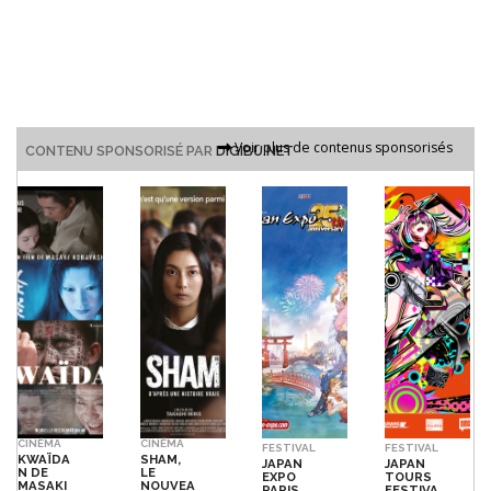
Voir plus de contenus sponsorisés
CONTENU SPONSORISÉ PAR
DIGIBU.NET
CINÉMA
CINÉMA
FESTIVAL
FESTIVAL
KWAÏDA
SHAM,
JAPAN
JAPAN
N DE
LE
EXPO
TOURS
MASAKI
NOUVEA
PARIS
FESTIVA