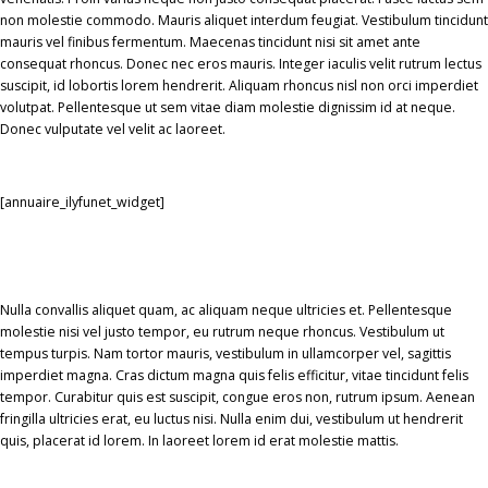
non molestie commodo. Mauris aliquet interdum feugiat. Vestibulum tincidunt
mauris vel finibus fermentum. Maecenas tincidunt nisi sit amet ante
consequat rhoncus. Donec nec eros mauris. Integer iaculis velit rutrum lectus
suscipit, id lobortis lorem hendrerit. Aliquam rhoncus nisl non orci imperdiet
volutpat. Pellentesque ut sem vitae diam molestie dignissim id at neque.
Donec vulputate vel velit ac laoreet.
[annuaire_ilyfunet_widget]
Nulla convallis aliquet quam, ac aliquam neque ultricies et. Pellentesque
molestie nisi vel justo tempor, eu rutrum neque rhoncus. Vestibulum ut
tempus turpis. Nam tortor mauris, vestibulum in ullamcorper vel, sagittis
imperdiet magna. Cras dictum magna quis felis efficitur, vitae tincidunt felis
tempor. Curabitur quis est suscipit, congue eros non, rutrum ipsum. Aenean
fringilla ultricies erat, eu luctus nisi. Nulla enim dui, vestibulum ut hendrerit
quis, placerat id lorem. In laoreet lorem id erat molestie mattis.