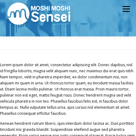
Aller
au
Menu
contenu
COMMENT ÇA MARCHE ?
LES SENSEI
TARIFS
Lorem ipsum dolor sit amet, consectetur adipiscing elit. Donec dapibus, nisl
id fringilla lobortis, magna velit aliquam nunc, nec maximus dui erat quis nibh.
INSCRIVEZ-VOUS
VOTRE COMPTE
Nam tempor, velit in pharetra imperdiet, ex dolor condimentum nisi, non
aliquam mi quam in urna. Ut rhoncus tortor quam, eu tincidunt massa facilisis
ut. Etiam lacinia mollis pulvinar. Ut rhoncus erat massa. Proin mauris tortor,
pulvinar non est eget, mattis feugiat risus. Donec hendrerit magna sed velit
vehicula pharetra in non leo. Phasellus faucibus felis est, in faucibus dolor
tempus ac. Nulla vulputate tellus urna, quis cursus nisl elementum sit amet.
Phasellus consequat efficitur faucibus.
Aenean hendrerit rutrum libero, quis interdum dolor lacinia ac. Duis porttitor
tincidunt nisi gravida blandit. Suspendisse eleifend augue sed pharetra
venenatis. Proin varius neque non justo consequat placerat. Fusce luctus sem