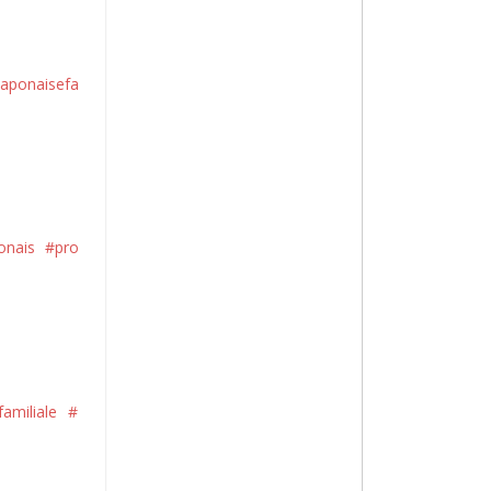
japonaisefa
onais
#pro
amiliale
#