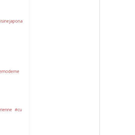
isinejapona
semoderne
rienne
#cu