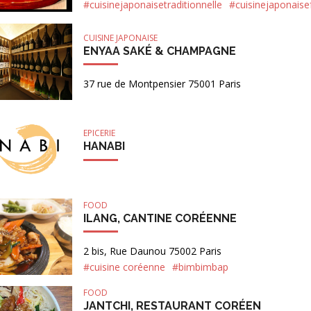
#cuisinejaponaisetraditionnelle
#cuisinejaponaisef
CUISINE JAPONAISE
ENYAA SAKÉ & CHAMPAGNE
37 rue de Montpensier 75001 Paris
EPICERIE
HANABI
FOOD
ILANG, CANTINE CORÉENNE
2 bis, Rue Daunou 75002 Paris
#cuisine coréenne
#bimbimbap
FOOD
JANTCHI, RESTAURANT CORÉEN