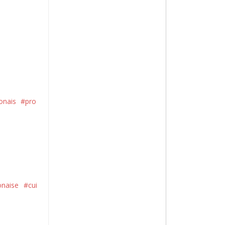
onais
#pro
onaise
#cui