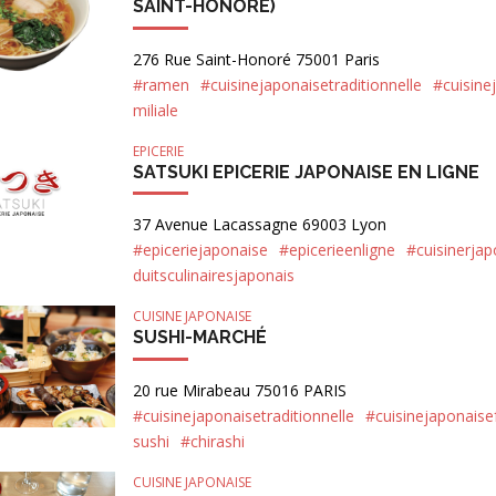
SAINT-HONORÉ)
276 Rue Saint-Honoré 75001 Paris
#ramen
#cuisinejaponaisetraditionnelle
#cuisine
miliale
EPICERIE
SATSUKI EPICERIE JAPONAISE EN LIGNE
37 Avenue Lacassagne 69003 Lyon
#epiceriejaponaise
#epicerieenligne
#cuisinerjap
duitsculinairesjaponais
CUISINE JAPONAISE
SUSHI-MARCHÉ
20 rue Mirabeau 75016 PARIS
#cuisinejaponaisetraditionnelle
#cuisinejaponaisef
sushi
#chirashi
CUISINE JAPONAISE