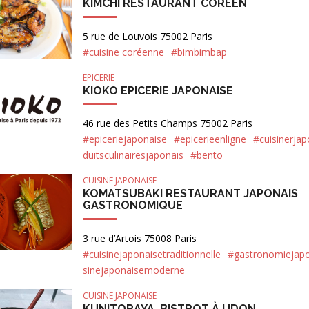
KIMCHI RESTAURANT CORÉEN
5 rue de Louvois 75002 Paris
#cuisine coréenne
#bimbimbap
EPICERIE
KIOKO EPICERIE JAPONAISE
46 rue des Petits Champs 75002 Paris
#epiceriejaponaise
#epicerieenligne
#cuisinerjap
duitsculinairesjaponais
#bento
CUISINE JAPONAISE
KOMATSUBAKI RESTAURANT JAPONAIS
GASTRONOMIQUE
3 rue d’Artois 75008 Paris
#cuisinejaponaisetraditionnelle
#gastronomiejap
sinejaponaisemoderne
CUISINE JAPONAISE
KUNITORAYA, BISTROT À UDON