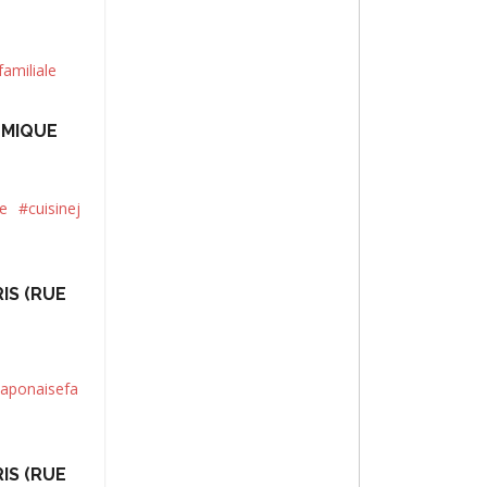
amiliale
OMIQUE
e
#cuisinej
IS (RUE
japonaisefa
IS (RUE