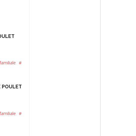
POULET
amiliale
#
E POULET
amiliale
#