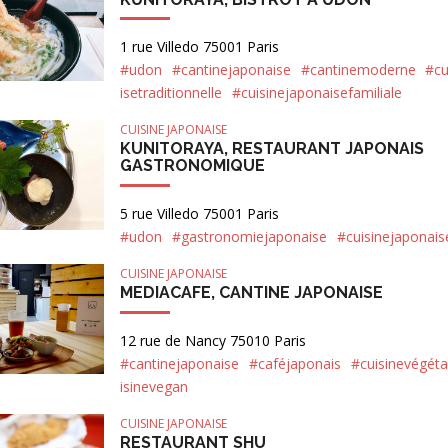
1 rue Villedo 75001 Paris
#udon
#cantinejaponaise
#cantinemoderne
#cu
isetraditionnelle
#cuisinejaponaisefamiliale
CUISINE JAPONAISE
KUNITORAYA, RESTAURANT JAPONAIS
GASTRONOMIQUE
5 rue Villedo 75001 Paris
#udon
#gastronomiejaponaise
#cuisinejaponai
CUISINE JAPONAISE
MEDIACAFE, CANTINE JAPONAISE
12 rue de Nancy 75010 Paris
#cantinejaponaise
#caféjaponais
#cuisinevégéta
isinevegan
CUISINE JAPONAISE
RESTAURANT SHU