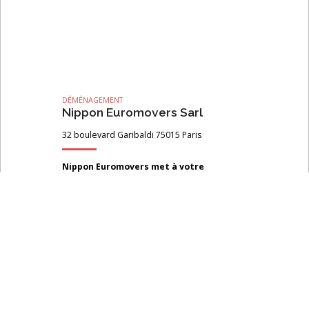
DÉMÉNAGEMENT
Nippon Euromovers Sarl
32 boulevard Garibaldi 75015 Paris
Nippon Euromovers met à votre
disposition une équipe de professionnels
qui vous accompagne tout au long de
votre parcours de déménagement
depuis la France vers le Japon.
Le jour du déménagement, c’est cette
équipe même qui prend en charge le
ménage de votre domicile ! Ici pas de
sous traitance, c’et un service au plus
proche de vos attentes que Nippon
Euromovers vous propose.