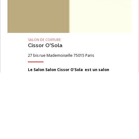
SALON DE COIFFURE
Cissor O'Sola
27 bis rue Mademoiselle 75015 Paris
Le Salon Salon Cissor O’Sola est un salon
de beauté traditionnel japonais.​ Il
propose entre autres coiffure, manucure
et pédicure. Spécialisé dans les lissages,
permanentes, coupes-visagistes et
soins couleurs, le Salon Cissor O’Sola
vous propose des soins de qualité
exécutés par des professionnels
expérimentés.
Les produits utilisés par le Salon Cissor
O’Sola sont exclusivement kératinisés,
sans ammoniaque et sans parabène.